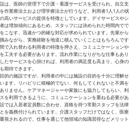
設は、医師の管理下で介護・看護サービスを受けられ、自立支
を作業療法士および理学療法士が行うなど、利用者1人1人の
の高いサービスの提供を特徴としています。デイサービスやシ
者は増加傾向にあるため、スタッフには決められた時間内でで
をこなす、迅速かつ的確な対応が求められています。先輩から
掴みながら、実務経験を地道に積んでいくことはもちろんです
間で入れ替わる利用者の特徴を押さえ、コミュニケーションや
を工夫する必要があります。流れ作業になりがちな仕事もあり
したサービスを心掛ければ、利用者の満足度も高まり、心身の
も期待できます。
目的の施設ですが、利用者の中には施設の目的を十分に理解せ
います。リハビリに積極的でない、何もしてくれないと不満を
ありません。ケアマネージャーや家族にも協力してもらい、利
スを利用できるように、コミュニケーションを重ねる必要があ
設では入居者定員数に合わせ、資格を持つ常勤スタッフを法律
とを義務付けられています。介護スタッフだけではなく、医療
重視されるので、仕事を通じて他領域の知識習得などメリット