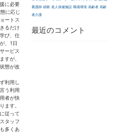
援に必要
看護師
経験
老人保健施設
職場環境
高齢者
高齢
状態に応じ
者介護
ョートス
きるだけ
最近のコメント
学び、仕
が、1日
サービス
ますが、
状態が改
ず利用し
言う利用
用者が快
ります。
に従って
スタッフ
も多くあ