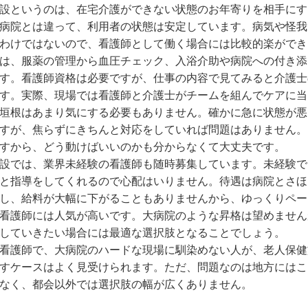
設というのは、在宅介護ができない状態のお年寄りを相手にす
病院とは違って、利用者の状態は安定しています。病気や怪我
わけではないので、看護師として働く場合には比較的楽ができ
は、服薬の管理から血圧チェック、入浴介助や病院への付き添
す。看護師資格は必要ですが、仕事の内容で見てみると介護士
す。実際、現場では看護師と介護士がチームを組んでケアに当
垣根はあまり気にする必要もありません。確かに急に状態が悪
すが、焦らずにきちんと対応をしていれば問題はありません。
すから、どう動けばいいのかも分からなくて大丈夫です。
設では、業界未経験の看護師も随時募集しています。未経験で
と指導をしてくれるので心配はいりません。待遇は病院とさほ
し、給料が大幅に下がることもありませんから、ゆっくりペー
看護師には人気が高いです。大病院のような昇格は望めません
していきたい場合には最適な選択肢となることでしょう。
看護師で、大病院のハードな現場に馴染めない人が、老人保健
すケースはよく見受けられます。ただ、問題なのは地方にはこ
なく、都会以外では選択肢の幅が広くありません。