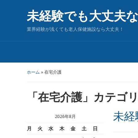
未経験でも大丈夫
業界経験が浅くても老人保健施設なら大丈夫！
ホーム
» 在宅介護
「
在宅介護
」カテゴ
未経
2026年8月
月
火
水
木
金
土
日