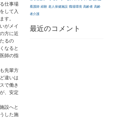
る仕事場
看護師
経験
老人保健施設
職場環境
高齢者
高齢
をして入
者介護
ます。
いがメイ
最近のコメント
の方に近
たるの
くなると
医師の指
も先輩方
ど違いは
スで働き
が、安定
施設へと
うした施